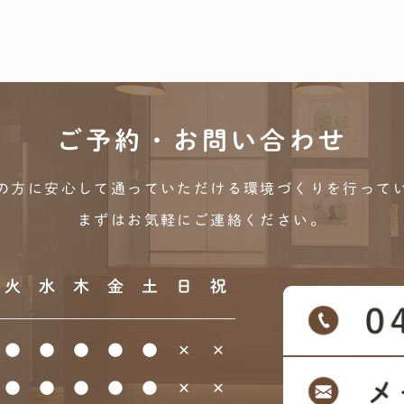
ご予約・お問い合わせ
の方に安心して通っていただける
環境づくりを行って
まずはお気軽にご連絡ください。
火
水
木
金
土
日
祝
●
●
●
●
●
×
×
●
●
●
●
●
×
×