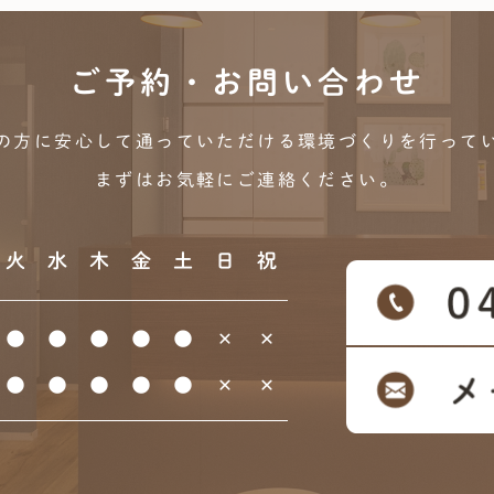
ご予約・お問い合わせ
の方に安心して通っていただける
環境づくりを行って
まずはお気軽にご連絡ください。
火
水
木
金
土
日
祝
●
●
●
●
●
×
×
●
●
●
●
●
×
×